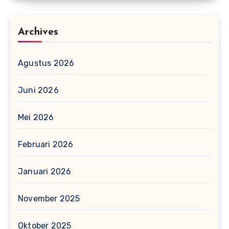
Archives
Agustus 2026
Juni 2026
Mei 2026
Februari 2026
Januari 2026
November 2025
Oktober 2025