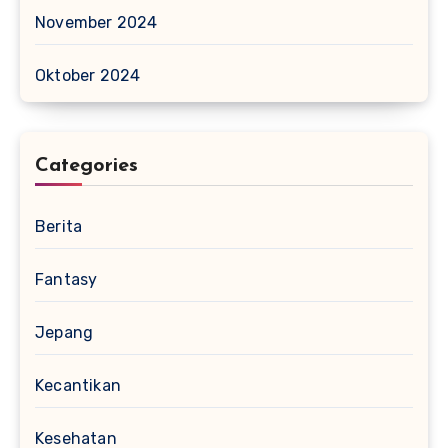
November 2024
Oktober 2024
Categories
Berita
Fantasy
Jepang
Kecantikan
Kesehatan