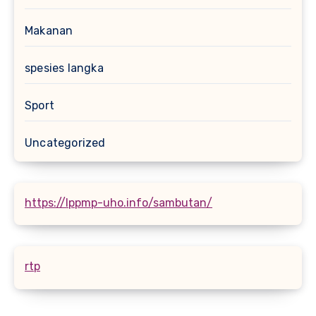
Makanan
spesies langka
Sport
Uncategorized
https://lppmp-uho.info/sambutan/
rtp