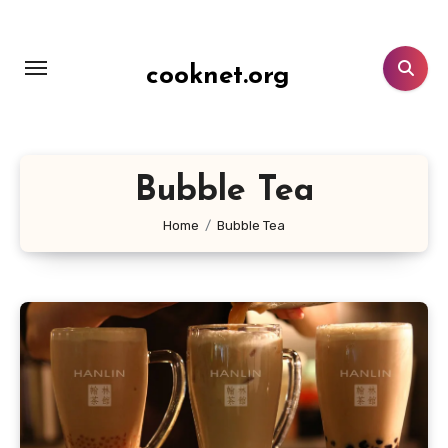
Lewati
ke
konten
cooknet.org
Bubble Tea
Home
Bubble Tea