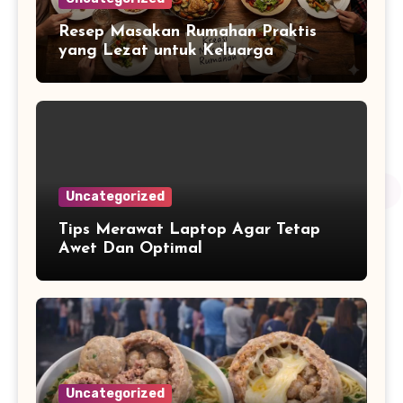
Resep Masakan Rumahan Praktis
yang Lezat untuk Keluarga
Uncategorized
Tips Merawat Laptop Agar Tetap
Awet Dan Optimal
Uncategorized